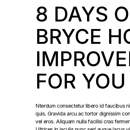
8 DAYS 
BRYCE H
IMPROVE
FOR YOU
Nterdum consectetur libero id faucibus ni
quis. Gravida arcu ac tortor dignissim con
vel eros. Aliquam nulla facilisi cras fer
Ultrices in iaculis nunc sed augue lacus vi