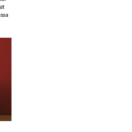
it
assa