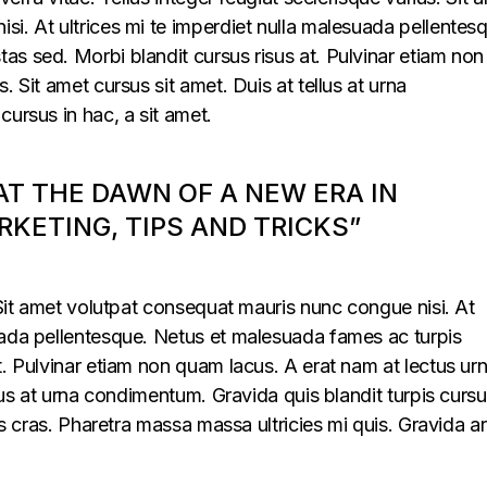
i. At ultrices mi te imperdiet nulla malesuada pellentes
s sed. Morbi blandit cursus risus at. Pulvinar etiam non
. Sit amet cursus sit amet. Duis at tellus at urna
cursus in hac, a sit amet.
 AT THE DAWN OF A NEW ERA IN
KETING, TIPS AND TRICKS”
. Sit amet volutpat consequat mauris nunc congue nisi. At
uada pellentesque. Netus et malesuada fames ac turpis
t. Pulvinar etiam non quam lacus. A erat nam at lectus ur
llus at urna condimentum. Gravida quis blandit turpis cursu
lus cras. Pharetra massa massa ultricies mi quis. Gravida a