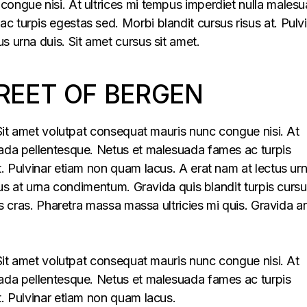
congue nisi. At ultrices mi tempus imperdiet nulla males
 turpis egestas sed. Morbi blandit cursus risus at. Pulv
s urna duis. Sit amet cursus sit amet.
REET OF BERGEN
. Sit amet volutpat consequat mauris nunc congue nisi. At
uada pellentesque. Netus et malesuada fames ac turpis
t. Pulvinar etiam non quam lacus. A erat nam at lectus ur
llus at urna condimentum. Gravida quis blandit turpis cursu
lus cras. Pharetra massa massa ultricies mi quis. Gravida a
. Sit amet volutpat consequat mauris nunc congue nisi. At
uada pellentesque. Netus et malesuada fames ac turpis
t. Pulvinar etiam non quam lacus.