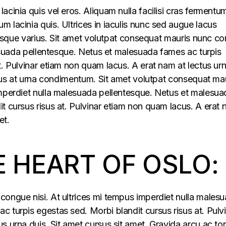
acinia quis vel eros. Aliquam nulla facilisi cras fermentu
 lacinia quis. Ultrices in iaculis nunc sed augue lacus
lerisque varius. Sit amet volutpat consequat mauris nunc c
alesuada pellentesque. Netus et malesuada fames ac turpis
t. Pulvinar etiam non quam lacus. A erat nam at lectus ur
ellus at urna condimentum. Sit amet volutpat consequat ma
imperdiet nulla malesuada pellentesque. Netus et malesua
t cursus risus at. Pulvinar etiam non quam lacus. A erat
et.
E HEART OF OSLO:
congue nisi. At ultrices mi tempus imperdiet nulla males
 turpis egestas sed. Morbi blandit cursus risus at. Pulv
s urna duis. Sit amet cursus sit amet. Gravida arcu ac tor