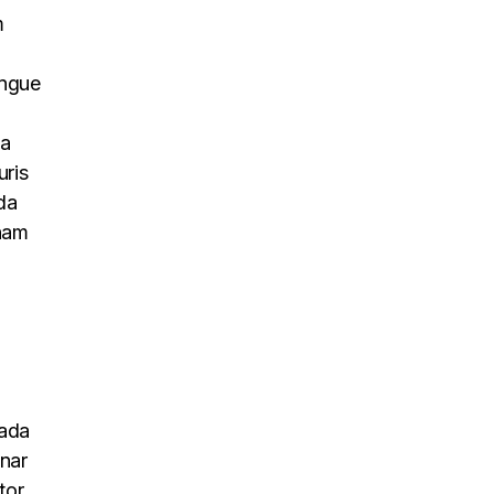
m
ongue
na
uris
da
 nam
uada
inar
tor