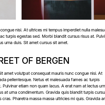
congue nisi. At ultrices mi tempus imperdiet nulla males
 turpis egestas sed. Morbi blandit cursus risus at. Pulv
s urna duis. Sit amet cursus sit amet.
REET OF BERGEN
. Sit amet volutpat consequat mauris nunc congue nisi. At
uada pellentesque. Netus et malesuada fames ac turpis
t. Pulvinar etiam non quam lacus. A erat nam at lectus ur
llus at urna condimentum. Gravida quis blandit turpis cursu
lus cras. Pharetra massa massa ultricies mi quis. Gravida a