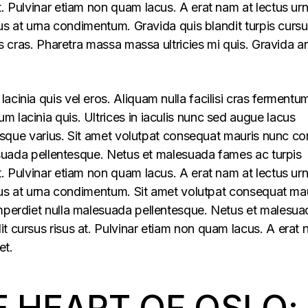
t. Pulvinar etiam non quam lacus. A erat nam at lectus ur
llus at urna condimentum. Gravida quis blandit turpis cursu
lus cras. Pharetra massa massa ultricies mi quis. Gravida a
acinia quis vel eros. Aliquam nulla facilisi cras fermentu
 lacinia quis. Ultrices in iaculis nunc sed augue lacus
lerisque varius. Sit amet volutpat consequat mauris nunc c
alesuada pellentesque. Netus et malesuada fames ac turpis
t. Pulvinar etiam non quam lacus. A erat nam at lectus ur
ellus at urna condimentum. Sit amet volutpat consequat ma
imperdiet nulla malesuada pellentesque. Netus et malesua
t cursus risus at. Pulvinar etiam non quam lacus. A erat
et.
E HEART OF OSLO: