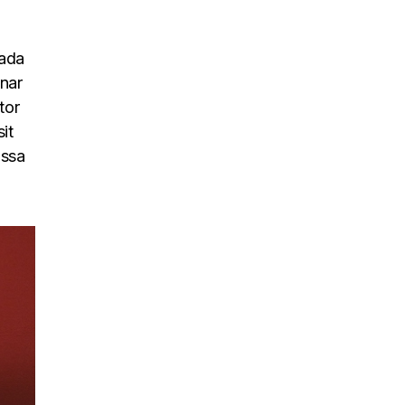
uada
inar
tor
it
assa