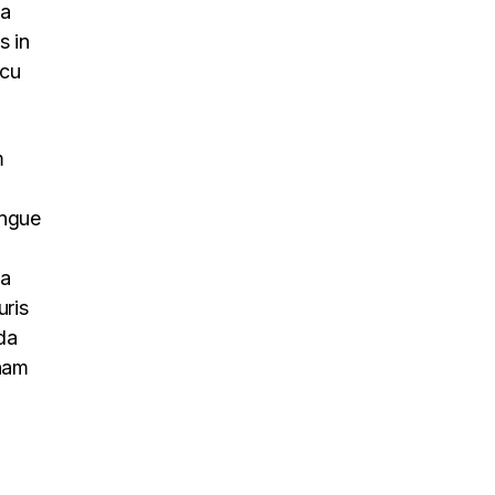
na
s in
rcu
m
ongue
na
uris
da
 nam