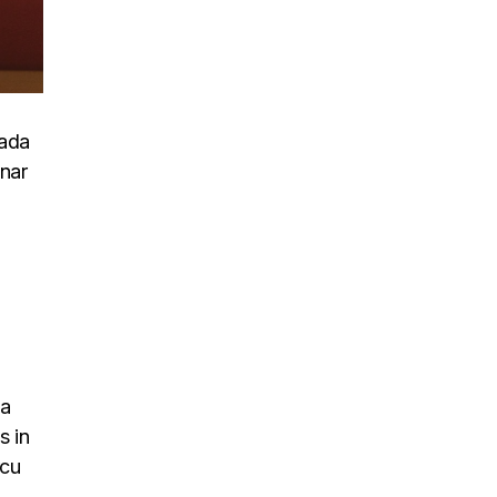
uada
inar
na
s in
rcu