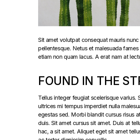
Sit amet volutpat consequat mauris nunc 
pellentesque. Netus et malesuada fames ac
etiam non quam lacus. A erat nam at lectu
FOUND IN THE ST
Tellus integer feugiat scelerisque varius
ultrices mi tempus imperdiet nulla males
egestas sed. Morbi blandit cursus risus a
duis. Sit amet cursus sit amet. Duis at te
hac, a sit amet. Aliquet eget sit amet tel
ac tortor dignissim convallis.