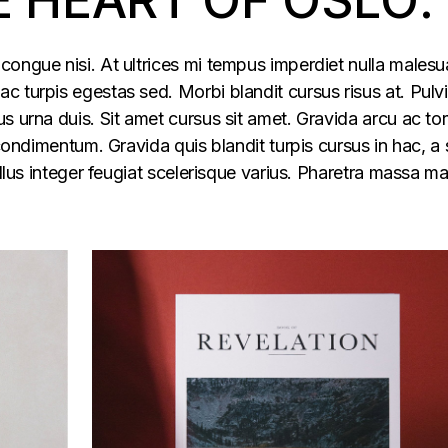
congue nisi. At ultrices mi tempus imperdiet nulla males
 turpis egestas sed. Morbi blandit cursus risus at. Pulv
s urna duis. Sit amet cursus sit amet. Gravida arcu ac tor
 condimentum. Gravida quis blandit turpis cursus in hac, a s
ellus integer feugiat scelerisque varius. Pharetra massa m