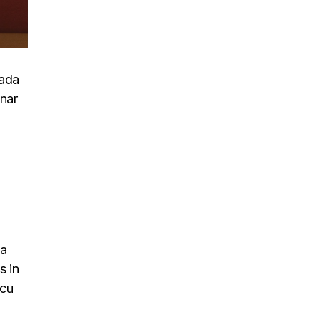
uada
inar
na
s in
rcu