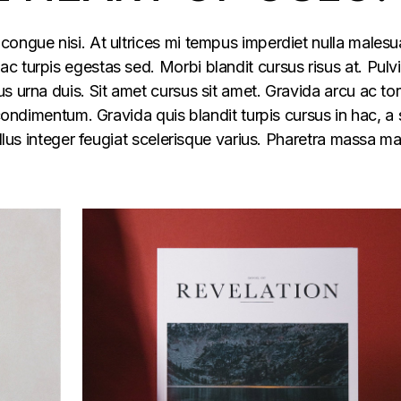
congue nisi. At ultrices mi tempus imperdiet nulla males
 turpis egestas sed. Morbi blandit cursus risus at. Pulv
s urna duis. Sit amet cursus sit amet. Gravida arcu ac tor
 condimentum. Gravida quis blandit turpis cursus in hac, a s
ellus integer feugiat scelerisque varius. Pharetra massa m