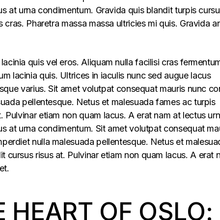
llus at urna condimentum. Gravida quis blandit turpis cursu
lus cras. Pharetra massa massa ultricies mi quis. Gravida a
acinia quis vel eros. Aliquam nulla facilisi cras fermentu
 lacinia quis. Ultrices in iaculis nunc sed augue lacus
lerisque varius. Sit amet volutpat consequat mauris nunc c
alesuada pellentesque. Netus et malesuada fames ac turpis
t. Pulvinar etiam non quam lacus. A erat nam at lectus ur
ellus at urna condimentum. Sit amet volutpat consequat ma
imperdiet nulla malesuada pellentesque. Netus et malesua
t cursus risus at. Pulvinar etiam non quam lacus. A erat
et.
E HEART OF OSLO: