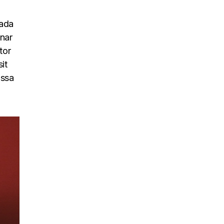
uada
inar
tor
it
assa