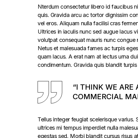
Nterdum consectetur libero id faucibus ni
quis. Gravida arcu ac tortor dignissim con
vel eros. Aliquam nulla facilisi cras fer
Ultrices in iaculis nunc sed augue lacus vi
volutpat consequat mauris nunc congue nis
Netus et malesuada fames ac turpis egesta
quam lacus. A erat nam at lectus urna duis
condimentum. Gravida quis blandit turpis 
“I THINK WE ARE
COMMERCIAL MAR
Tellus integer feugiat scelerisque varius
ultrices mi tempus imperdiet nulla males
egestas sed. Morbi blandit cursus risus a