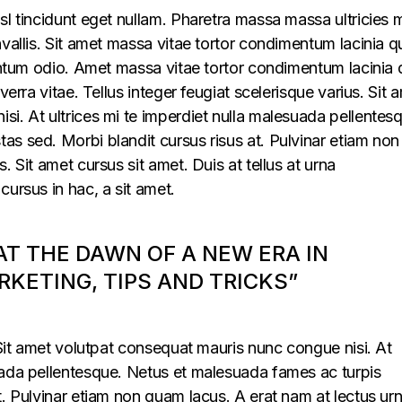
sl tincidunt eget nullam. Pharetra massa massa ultricies 
vallis. Sit amet massa vitae tortor condimentum lacinia q
mentum odio. Amet massa vitae tortor condimentum lacinia 
verra vitae. Tellus integer feugiat scelerisque varius. Sit 
i. At ultrices mi te imperdiet nulla malesuada pellentes
s sed. Morbi blandit cursus risus at. Pulvinar etiam non
. Sit amet cursus sit amet. Duis at tellus at urna
cursus in hac, a sit amet.
 AT THE DAWN OF A NEW ERA IN
KETING, TIPS AND TRICKS”
. Sit amet volutpat consequat mauris nunc congue nisi. At
uada pellentesque. Netus et malesuada fames ac turpis
t. Pulvinar etiam non quam lacus. A erat nam at lectus ur