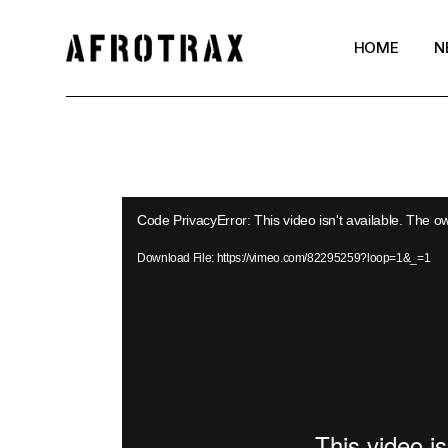
HOME
N
Video
Code PrivacyError: This video isn't available. The o
Player
Download File: https://vimeo.com/82295259?loop=1&_=1