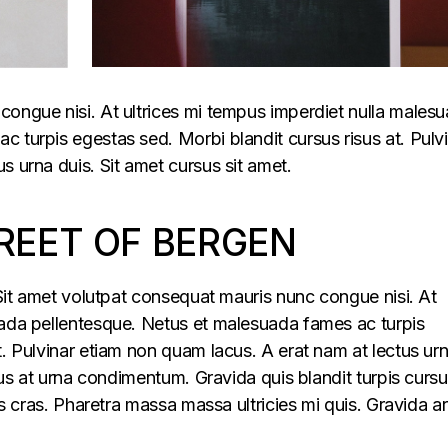
congue nisi. At ultrices mi tempus imperdiet nulla males
 turpis egestas sed. Morbi blandit cursus risus at. Pulv
s urna duis. Sit amet cursus sit amet.
REET OF BERGEN
. Sit amet volutpat consequat mauris nunc congue nisi. At
uada pellentesque. Netus et malesuada fames ac turpis
t. Pulvinar etiam non quam lacus. A erat nam at lectus ur
llus at urna condimentum. Gravida quis blandit turpis cursu
lus cras. Pharetra massa massa ultricies mi quis. Gravida a