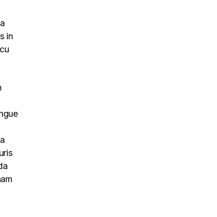
na
s in
rcu
m
ongue
na
uris
da
 nam