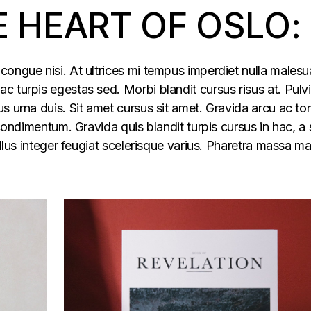
E HEART OF OSLO:
congue nisi. At ultrices mi tempus imperdiet nulla males
 turpis egestas sed. Morbi blandit cursus risus at. Pulv
s urna duis. Sit amet cursus sit amet. Gravida arcu ac tor
 condimentum. Gravida quis blandit turpis cursus in hac, a s
ellus integer feugiat scelerisque varius. Pharetra massa m