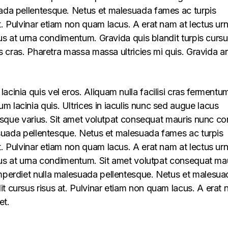
uada pellentesque. Netus et malesuada fames ac turpis
t. Pulvinar etiam non quam lacus. A erat nam at lectus ur
llus at urna condimentum. Gravida quis blandit turpis cursu
lus cras. Pharetra massa massa ultricies mi quis. Gravida a
acinia quis vel eros. Aliquam nulla facilisi cras fermentu
 lacinia quis. Ultrices in iaculis nunc sed augue lacus
lerisque varius. Sit amet volutpat consequat mauris nunc c
alesuada pellentesque. Netus et malesuada fames ac turpis
t. Pulvinar etiam non quam lacus. A erat nam at lectus ur
ellus at urna condimentum. Sit amet volutpat consequat ma
imperdiet nulla malesuada pellentesque. Netus et malesua
t cursus risus at. Pulvinar etiam non quam lacus. A erat
et.