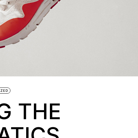
IZED
G THE
ATICS