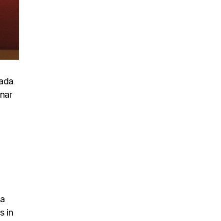
uada
inar
na
s in