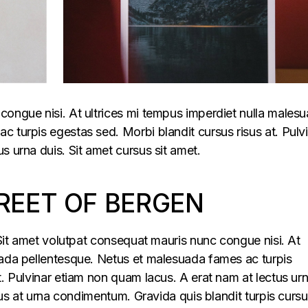
congue nisi. At ultrices mi tempus imperdiet nulla males
 turpis egestas sed. Morbi blandit cursus risus at. Pulv
s urna duis. Sit amet cursus sit amet.
REET OF BERGEN
. Sit amet volutpat consequat mauris nunc congue nisi. At
uada pellentesque. Netus et malesuada fames ac turpis
t. Pulvinar etiam non quam lacus. A erat nam at lectus ur
llus at urna condimentum. Gravida quis blandit turpis cursu