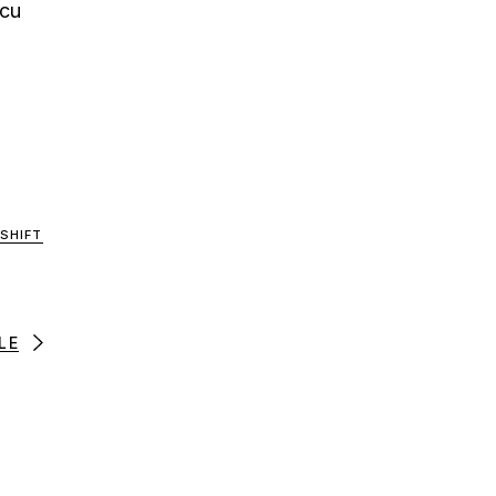
rcu
SHIFT
LE