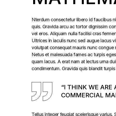
Nterdum consectetur libero id faucibus ni
quis. Gravida arcu ac tortor dignissim con
vel eros. Aliquam nulla facilisi cras fer
Ultrices in iaculis nunc sed augue lacus vi
volutpat consequat mauris nunc congue nis
Netus et malesuada fames ac turpis egesta
quam lacus. A erat nam at lectus urna duis
condimentum. Gravida quis blandit turpis 
“I THINK WE ARE
COMMERCIAL MAR
Tellus integer feugiat scelerisque varius