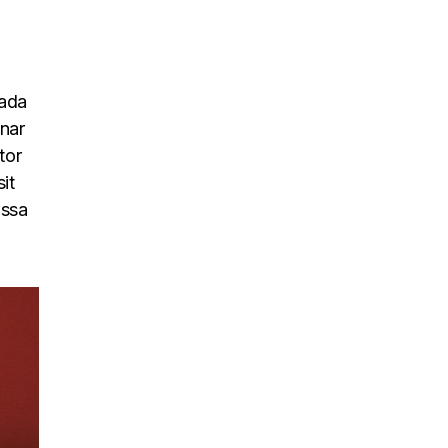
uada
inar
tor
it
assa