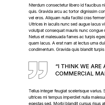
Nterdum consectetur libero id faucibus ni
quis. Gravida arcu ac tortor dignissim con
vel eros. Aliquam nulla facilisi cras fer
Ultrices in iaculis nunc sed augue lacus vi
volutpat consequat mauris nunc congue nis
Netus et malesuada fames ac turpis egesta
quam lacus. A erat nam at lectus urna duis
condimentum. Gravida quis blandit turpis 
“I THINK WE ARE
COMMERCIAL MAR
Tellus integer feugiat scelerisque varius
ultrices mi tempus imperdiet nulla males
egestas sed. Morbi blandit cursus risus a