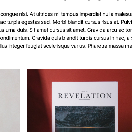
congue nisi. At ultrices mi tempus imperdiet nulla males
 turpis egestas sed. Morbi blandit cursus risus at. Pulv
s urna duis. Sit amet cursus sit amet. Gravida arcu ac tor
 condimentum. Gravida quis blandit turpis cursus in hac, a s
ellus integer feugiat scelerisque varius. Pharetra massa m