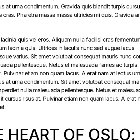
llus at urna condimentum. Gravida quis blandit turpis cursu
lus cras. Pharetra massa massa ultricies mi quis. Gravida a
acinia quis vel eros. Aliquam nulla facilisi cras fermentu
 lacinia quis. Ultrices in iaculis nunc sed augue lacus
lerisque varius. Sit amet volutpat consequat mauris nunc c
alesuada pellentesque. Netus et malesuada fames ac turpis
t. Pulvinar etiam non quam lacus. A erat nam at lectus ur
ellus at urna condimentum. Sit amet volutpat consequat ma
imperdiet nulla malesuada pellentesque. Netus et malesua
t cursus risus at. Pulvinar etiam non quam lacus. A erat
et.
E HEART OF OSLO: