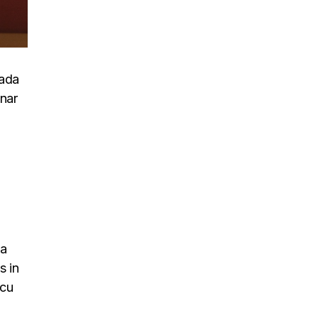
uada
inar
na
s in
rcu