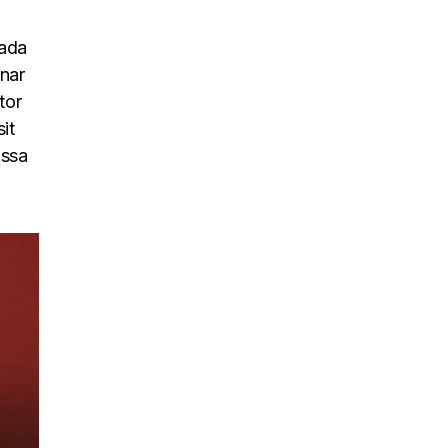
uada
inar
tor
it
assa