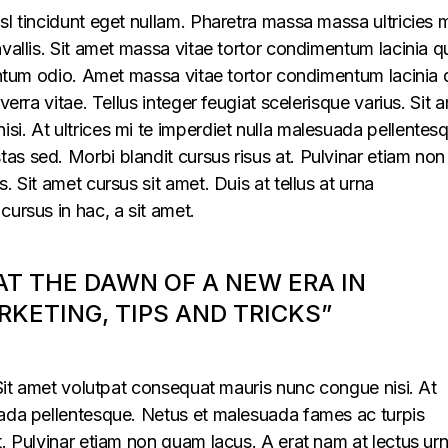
sl tincidunt eget nullam. Pharetra massa massa ultricies 
vallis. Sit amet massa vitae tortor condimentum lacinia q
mentum odio. Amet massa vitae tortor condimentum lacinia 
verra vitae. Tellus integer feugiat scelerisque varius. Sit 
i. At ultrices mi te imperdiet nulla malesuada pellentes
s sed. Morbi blandit cursus risus at. Pulvinar etiam non
. Sit amet cursus sit amet. Duis at tellus at urna
cursus in hac, a sit amet.
 AT THE DAWN OF A NEW ERA IN
KETING, TIPS AND TRICKS”
. Sit amet volutpat consequat mauris nunc congue nisi. At
uada pellentesque. Netus et malesuada fames ac turpis
t. Pulvinar etiam non quam lacus. A erat nam at lectus ur