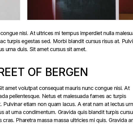
congue nisi. At ultrices mi tempus imperdiet nulla males
 turpis egestas sed. Morbi blandit cursus risus at. Pulv
s urna duis. Sit amet cursus sit amet.
REET OF BERGEN
. Sit amet volutpat consequat mauris nunc congue nisi. At
uada pellentesque. Netus et malesuada fames ac turpis
t. Pulvinar etiam non quam lacus. A erat nam at lectus ur
llus at urna condimentum. Gravida quis blandit turpis cursu
lus cras. Pharetra massa massa ultricies mi quis. Gravida a