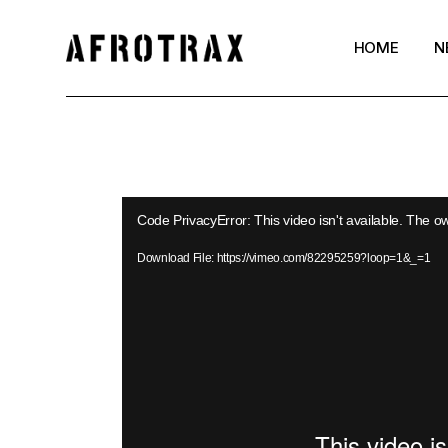
HOME
N
Video
Code PrivacyError: This video isn't available. The o
Player
Download File: https://vimeo.com/82295259?loop=1&_=1