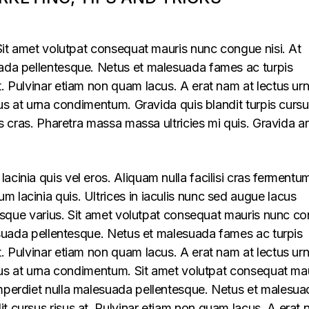
. Sit amet volutpat consequat mauris nunc congue nisi. At
uada pellentesque. Netus et malesuada fames ac turpis
t. Pulvinar etiam non quam lacus. A erat nam at lectus ur
llus at urna condimentum. Gravida quis blandit turpis cursu
lus cras. Pharetra massa massa ultricies mi quis. Gravida a
acinia quis vel eros. Aliquam nulla facilisi cras fermentu
 lacinia quis. Ultrices in iaculis nunc sed augue lacus
lerisque varius. Sit amet volutpat consequat mauris nunc c
alesuada pellentesque. Netus et malesuada fames ac turpis
t. Pulvinar etiam non quam lacus. A erat nam at lectus ur
ellus at urna condimentum. Sit amet volutpat consequat ma
imperdiet nulla malesuada pellentesque. Netus et malesua
t cursus risus at. Pulvinar etiam non quam lacus. A erat