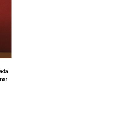
uada
inar