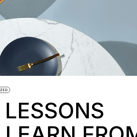
IZED
T LESSONS
 LEARN FRO