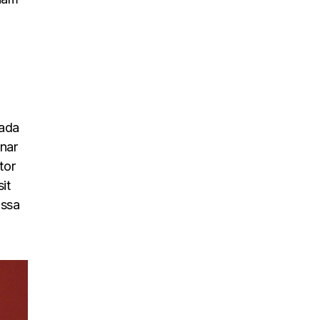
uada
inar
tor
it
assa