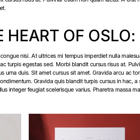
et.
E HEART OF OSLO:
congue nisi. At ultrices mi tempus imperdiet nulla males
 turpis egestas sed. Morbi blandit cursus risus at. Pulv
s urna duis. Sit amet cursus sit amet. Gravida arcu ac tor
 condimentum. Gravida quis blandit turpis cursus in hac, a s
ellus integer feugiat scelerisque varius. Pharetra massa m