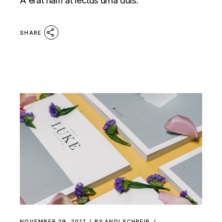
A erat nam at lectus urna duis.
SHARE
NOVEMBER 29, 2017
BY
ANDI SCHREIB