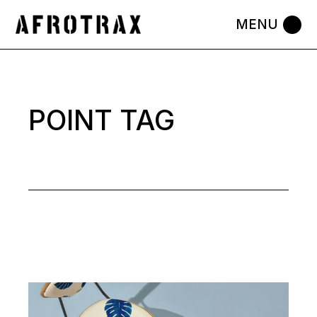
Skip
to
the
content
POINT TAG