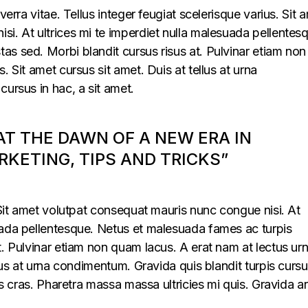
verra vitae. Tellus integer feugiat scelerisque varius. Sit 
i. At ultrices mi te imperdiet nulla malesuada pellentes
s sed. Morbi blandit cursus risus at. Pulvinar etiam non
. Sit amet cursus sit amet. Duis at tellus at urna
cursus in hac, a sit amet.
 AT THE DAWN OF A NEW ERA IN
KETING, TIPS AND TRICKS”
. Sit amet volutpat consequat mauris nunc congue nisi. At
uada pellentesque. Netus et malesuada fames ac turpis
t. Pulvinar etiam non quam lacus. A erat nam at lectus ur
llus at urna condimentum. Gravida quis blandit turpis cursu
lus cras. Pharetra massa massa ultricies mi quis. Gravida a