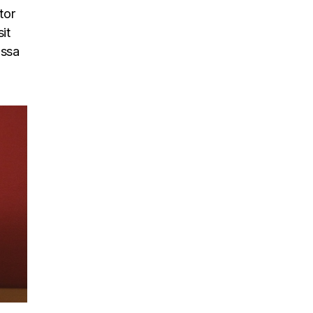
tor
it
assa