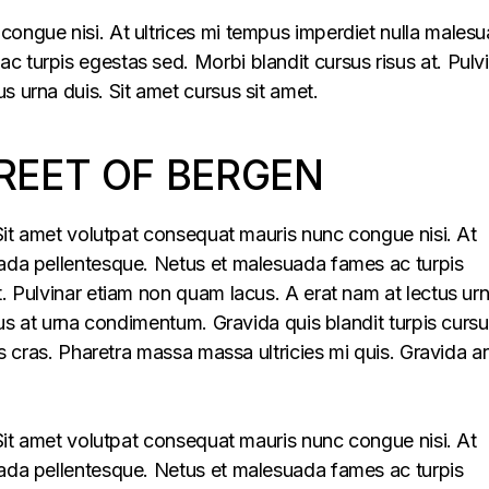
congue nisi. At ultrices mi tempus imperdiet nulla males
 turpis egestas sed. Morbi blandit cursus risus at. Pulv
s urna duis. Sit amet cursus sit amet.
REET OF BERGEN
. Sit amet volutpat consequat mauris nunc congue nisi. At
uada pellentesque. Netus et malesuada fames ac turpis
t. Pulvinar etiam non quam lacus. A erat nam at lectus ur
llus at urna condimentum. Gravida quis blandit turpis cursu
lus cras. Pharetra massa massa ultricies mi quis. Gravida a
. Sit amet volutpat consequat mauris nunc congue nisi. At
uada pellentesque. Netus et malesuada fames ac turpis