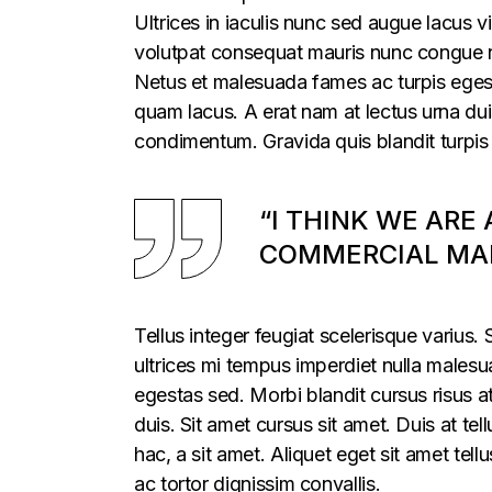
Ultrices in iaculis nunc sed augue lacus vi
volutpat consequat mauris nunc congue nis
Netus et malesuada fames ac turpis egesta
quam lacus. A erat nam at lectus urna duis
condimentum. Gravida quis blandit turpis 
“I THINK WE ARE
COMMERCIAL MAR
Tellus integer feugiat scelerisque varius
ultrices mi tempus imperdiet nulla males
egestas sed. Morbi blandit cursus risus a
duis. Sit amet cursus sit amet. Duis at te
hac, a sit amet. Aliquet eget sit amet tel
ac tortor dignissim convallis.