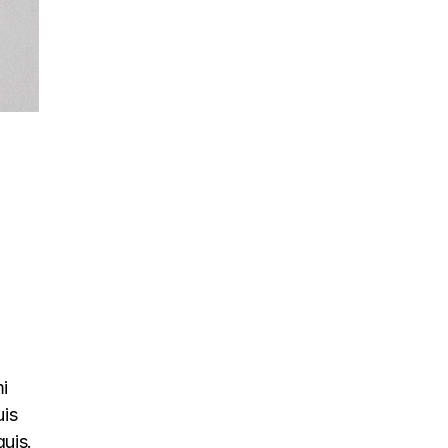
mi
uis
quis.