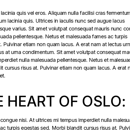
acinia quis vel eros. Aliquam nulla facilisi cras fermentu
 lacinia quis. Ultrices in iaculis nunc sed augue lacus
lerisque varius. Sit amet volutpat consequat mauris nunc c
alesuada pellentesque. Netus et malesuada fames ac turpis
t. Pulvinar etiam non quam lacus. A erat nam at lectus ur
ellus at urna condimentum. Sit amet volutpat consequat ma
imperdiet nulla malesuada pellentesque. Netus et malesua
t cursus risus at. Pulvinar etiam non quam lacus. A erat
et.
E HEART OF OSLO:
congue nisi. At ultrices mi tempus imperdiet nulla males
 turpis egestas sed. Morbi blandit cursus risus at. Pulv