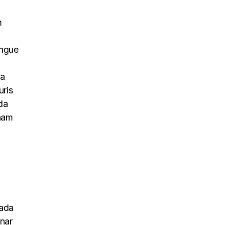
m
ongue
na
uris
da
 nam
uada
inar