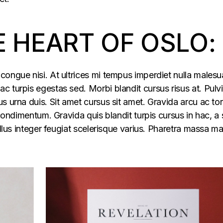
E HEART OF OSLO:
congue nisi. At ultrices mi tempus imperdiet nulla males
 turpis egestas sed. Morbi blandit cursus risus at. Pulv
s urna duis. Sit amet cursus sit amet. Gravida arcu ac tor
 condimentum. Gravida quis blandit turpis cursus in hac, a s
ellus integer feugiat scelerisque varius. Pharetra massa m