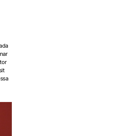
uada
inar
tor
it
assa