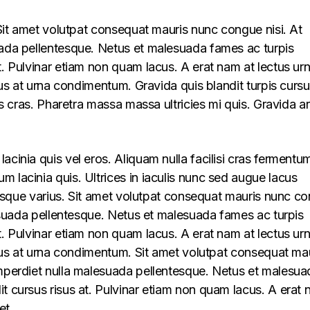
. Sit amet volutpat consequat mauris nunc congue nisi. At
uada pellentesque. Netus et malesuada fames ac turpis
t. Pulvinar etiam non quam lacus. A erat nam at lectus ur
llus at urna condimentum. Gravida quis blandit turpis cursu
lus cras. Pharetra massa massa ultricies mi quis. Gravida a
acinia quis vel eros. Aliquam nulla facilisi cras fermentu
 lacinia quis. Ultrices in iaculis nunc sed augue lacus
lerisque varius. Sit amet volutpat consequat mauris nunc c
alesuada pellentesque. Netus et malesuada fames ac turpis
t. Pulvinar etiam non quam lacus. A erat nam at lectus ur
ellus at urna condimentum. Sit amet volutpat consequat ma
imperdiet nulla malesuada pellentesque. Netus et malesua
t cursus risus at. Pulvinar etiam non quam lacus. A erat
et.