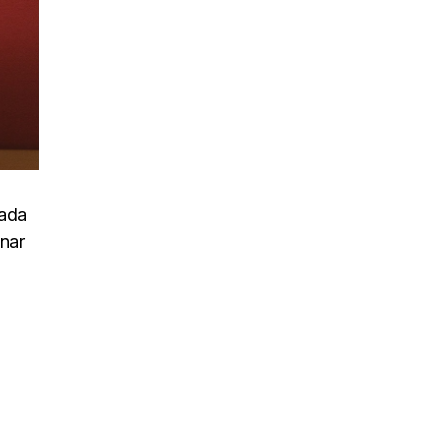
uada
inar