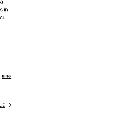
na
s in
rcu
RING
LE