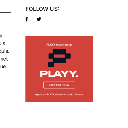
FOLLOW US:
mi
uis
quis.
amet
que.