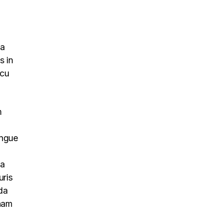
na
s in
rcu
m
ongue
na
uris
da
 nam